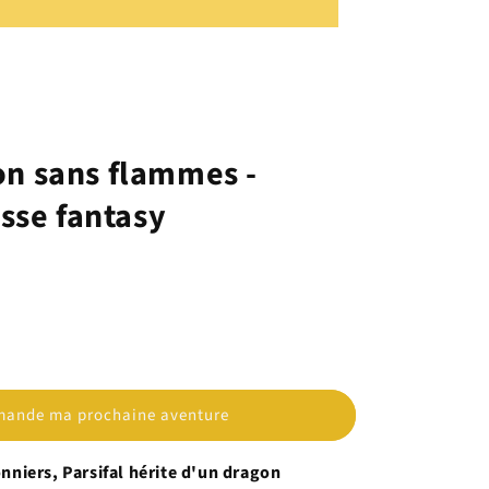
gon sans flammes -
sse fantasy
ande ma prochaine aventure
onniers, Parsifal hérite d'un dragon