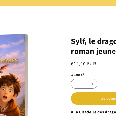
Sylf, le dra
roman jeune
Prix
€14,90 EUR
habituel
Quantité
Réduire
Augmenter
la
la
quantité
quantité
Je comm
de
de
Sylf,
Sylf,
À la Citadelle des drag
le
le