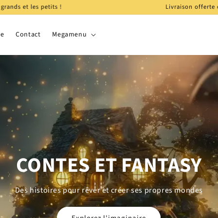
!
Livraison offerte dès 49€ d'achat
ue
Contact
Megamenu
FANTASY JEUNESSE
Des aventures enchantées pour les lecteurs en herbe