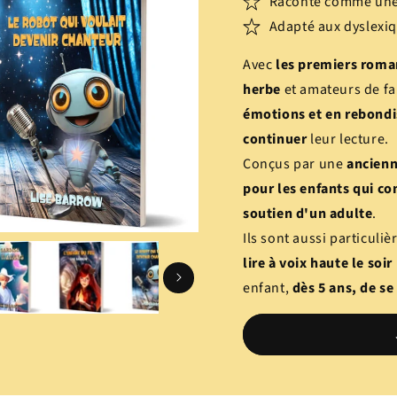
Raconté comme une 
Adapté aux dyslexi
Avec
les premiers roman
herbe
et amateurs de fa
émotions et en rebond
continuer
leur lecture.
Conçus par une
ancienn
pour les enfants qui co
soutien d'un adulte
.
Ils sont aussi particuli
lire à voix haute le soir
enfant,
dès 5 ans, de se