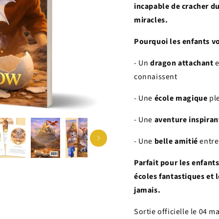
dragon
dragon
incapable de cracher du
sans
sans
miracles.
flammes
flammes
-
-
Pourquoi les enfants v
roman
roman
jeunesse
jeunesse
- Un
dragon attachant
e
fantasy
fantasy
connaissent
- Une
école magique
ple
- Une
aventure inspiran
- Une
belle amitié
entre
Parfait pour les enfant
écoles fantastiques et
jamais.
Sortie officielle le 04 m