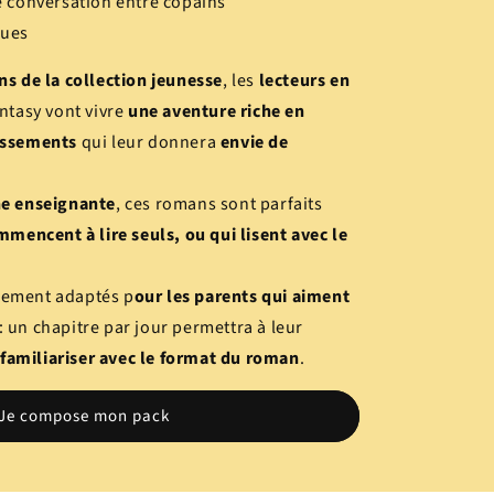
conversation entre copains
ques
s de la collection jeunesse
, les
lecteurs en
ntasy vont vivre
une aventure riche en
issements
qui leur donnera
envie de
e enseignante
, ces romans sont parfaits
mmencent à lire seuls, ou qui lisent avec le
èrement adaptés p
our les parents qui aiment
: un chapitre par jour permettra à leur
 familiariser avec le format du roman
.
Je compose mon pack